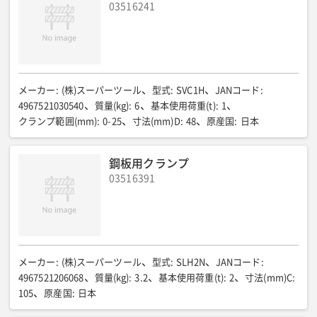
03516241
全高(mm)
:
290〜418
質量(kg)
:
19/21
備考
:
パッド仕様(無傷型)
メーカー
:
(株)スーパーツール
型式
:
SVC1H
JANコード
:
4967521030540
質量(kg)
:
6
基本使用荷重(t)
:
1
クランプ範囲(mm)
:
0-25
寸法(mm)D
:
48
原産国
:
日本
鋼板用クランプ
03516391
メーカー
:
(株)スーパーツール
型式
:
SLH2N
JANコード
:
4967521206068
質量(kg)
:
3.2
基本使用荷重(t)
:
2
寸法(mm)C
:
105
原産国
:
日本