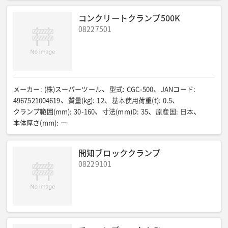
コンクリートクランプ500K
08227501
メーカー
:
(株)スーパーツール
型式
:
CGC-500
JANコード
:
4967521004619
質量(kg)
:
12
基本使用荷重(t)
:
0.5
クランプ範囲(mm)
:
30-160
寸法(mm)D
:
35
原産国
:
日本
本体厚さ(mm)
:
ー
間知ブロッククランプ
08229101