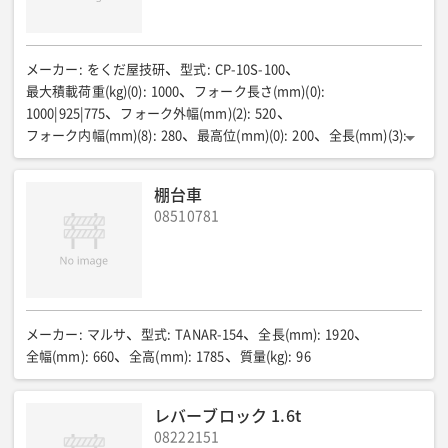
メーカー
:
をくだ屋技研
型式
:
CP-10S-100
最大積載荷重(kg)(0)
:
1000
フォーク長さ(mm)(0)
:
1000|925|775
フォーク外幅(mm)(2)
:
520
フォーク内幅(mm)(8)
:
280
最高位(mm)(0)
:
200
全長(mm)(3)
:
1390
全幅(mm)(2)
:
520
全高(mm)(1)
:
1150
最低位(mm)(0)
:
80
質量(kg)(5)
:
55
棚台車
08510781
メーカー
:
マルサ
型式
:
TANAR-154
全長(mm)
:
1920
全幅(mm)
:
660
全高(mm)
:
1785
質量(kg)
:
96
レバーブロック 1.6t
08222151