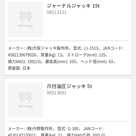
ジャーナルジャッキ 15t
08513231
メーカー
:
(株)大阪ジャッキ製作所
型式
:
JJ-1513
JANコード
:
4582139679020
質量(kg)
:
12
ストローク(mm)
:
125
揚力kN(t)
:
150(15)
最低高(mm)
:
255
ヘッド径(mm)
:
63
原産国
:
日本
爪付油圧ジャッキ 5t
08513601
メーカー
:
(株)今野製作所
型式
:
G-100
JANコード
:
4520187170021
質量(kg)
:
21
揚力(kN)爪部
:
50(5.0)