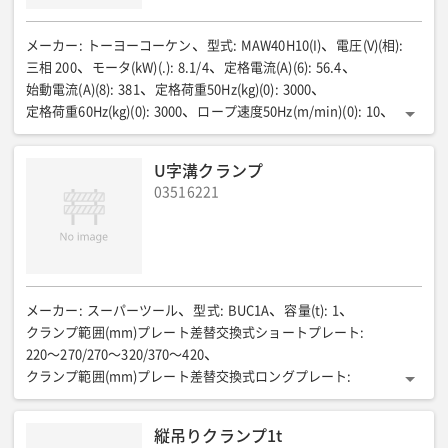
メーカー
:
トーヨーコーケン
型式
:
MAW40H10(I)
電圧(V)(相)
:
三相 200
モータ(kW)(.)
:
8.1/4
定格電流(A)(6)
:
56.4
始動電流(A)(8)
:
381
定格荷重50Hz(kg)(0)
:
3000
定格荷重60Hz(kg)(0)
:
3000
ロープ速度50Hz(m/min)(0)
:
10
ロープ速度60Hz(m/min)(2)
:
12
ロープ巻取量(mm×m)(8)
:
18×200
操作スイッチケーブル(m)
:
5
全長(mm)(0)
:
700
U字溝クランプ
全幅(mm)(7)
:
1714
全高(mm)(0)
:
806
質量(kg)(4)
:
840
03516221
メーカー
:
スーパーツール
型式
:
BUC1A
容量(t)
:
1
クランプ範囲(mm)プレート差替交換式ショートプレート
:
220〜270/270〜320/370〜420
クランプ範囲(mm)プレート差替交換式ロングプレート
:
400〜450/450〜500/550〜600
U字溝呼びショートプレート
:
240・250・300・350・360・400
U字溝呼びロングプレート
:
縦吊りクランプ1t
450・500・550・600
全長(mm)
:
514
全幅(mm)
:
202