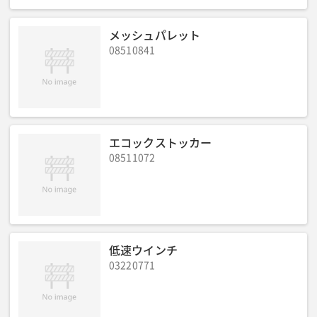
操作コード(コネクタ付)(m)
:
10
電源コード(m)
:
5
電源コード
:
ー
寸法(D×W×H)(mm)
:
363×220×772
重量(kg)
:
17
メッシュパレット
質量(kg)
:
ー
標準揚程(m)
:
ー
巻上速度(m/min)低速
:
ー
08510841
巻上モータ容量(kW)50Hz
:
ー
電源
:
ー
電源(V)
:
ー
安全装置
:
ー
原産国
:
ー
ワイヤ張力(50Hz)(kg)
:
ー
ワイヤ張力(60Hz)(kg)
:
ー
ワイヤ速度(50Hz)m/min
:
ー
ワイヤ速度(60Hz)m/min
:
ー
適性ワイヤ径(φ)
:
ー
ワイヤ巻取量(m)
:
ー
モーター出力(kW)
:
ー
自重量(kg)
:
ー
エコックストッカー
08511072
低速ウインチ
03220771