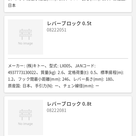
日本
レバーブロック 0.5t
08222051
メーカー
:
(株)キトー
型式
:
LX005
JANコード
:
4937773130022
質量(kg)
:
2.6
定格荷重(t)
:
0.5
標準揚程(m)
:
1.2
フック間最小距離(mm)
:
246
レバー長さ(mm)
:
180
原産国
:
日本
手引力(N)
:
ー
チェン線径(mm)
:
ー
レバーブロック 0.8t
08222081