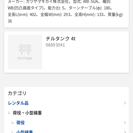
メーカー
:
カツヤマキカイ株式会社
型式
:
WB-5UA
種別
:
WB(凹凸路面タイプ)
能力(t)
:
5
ターンテーブル(φ)
:
180
全長L(mm)
:
402
全幅W(mm)
:
293
全高H(mm)
:
133
質量(kg)
:
36
チルタンク 4t
08893041
カテゴリ
レンタル品
荷役・小型楊重
荷役
小型楊重