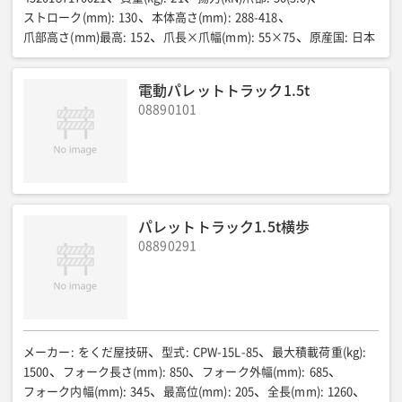
ストローク(mm)
:
130
本体高さ(mm)
:
288-418
爪部高さ(mm)最高
:
152
爪長×爪幅(mm)
:
55×75
原産国
:
日本
電動パレットトラック1.5t
08890101
パレットトラック1.5t横歩
08890291
メーカー
:
をくだ屋技研
型式
:
CPW-15L-85
最大積載荷重(kg)
:
1500
フォーク長さ(mm)
:
850
フォーク外幅(mm)
:
685
フォーク内幅(mm)
:
345
最高位(mm)
:
205
全長(mm)
:
1260