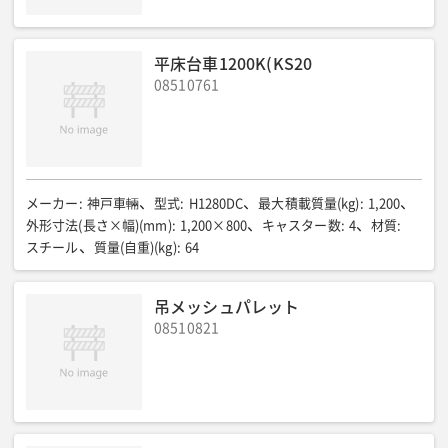
平床台車1200K(KS20
08510761
メーカー
:
神戸車輛
型式
:
H1280DC
最大積載質量(kg)
:
1,200
外形寸法(長さ×幅)(mm)
:
1,200×800
キャスター数
:
4
材質
:
スチール
質量(自重)(kg)
:
64
吊メッシュパレット
08510821