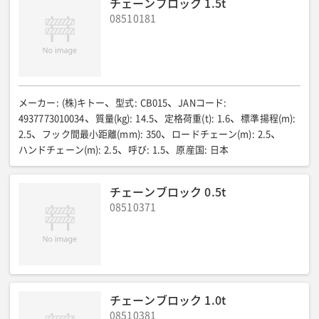
チェーンブロック 1.5t
08510181
メーカー
:
(株)キトー
型式
:
CB015
JANコード
:
4937773010034
質量(kg)
:
14.5
定格荷重(t)
:
1.6
標準揚程(m)
:
2.5
フック間最小距離(mm)
:
350
ロードチェーン(m)
:
2.5
ハンドチェーン(m)
:
2.5
呼び
:
1.5
原産国
:
日本
チェーンブロック 0.5t
08510371
チェーンブロック 1.0t
08510381