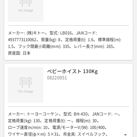
メーカー
:
(株)キトー
型式
:
LB016
JANコード
:
4937773110062
質量(kg)
:
8
定格荷重(t)
:
1.6
標準揚程(m)
:
1.5
フック間最小距離(mm)
:
335
レバー長さ(mm)
:
265
原産国
:
日本
ベビーホイスト 130Kg
08220051
メーカー
:
トーヨーコーケン
型式
:
BH-430
JANコード
:
ー
定格荷重(kg)
:
130
定格荷重(t)
:
ー
揚程(m)
:
30
ロープ速度m/min
:
10
電源/モーターV/(W)
:
100/400
ワイヤー直径(φ×m)
:
5×31
吊金具
:
スイベルフック