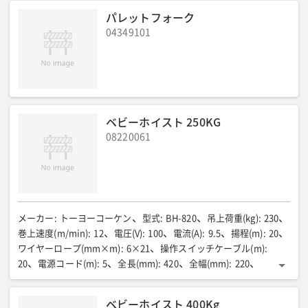
パレットフォーク
04349101
ベビーホイスト 250KG
08220061
メーカー
:
トーヨーコーケン
型式
:
BH-820
吊上荷重(kg)
:
230
巻上速度(m/min)
:
12
電圧(V)
:
100
電流(A)
:
9.5
揚程(m)
:
20
ワイヤーロープ(mm×m)
:
6×21
操作スイッチケーブル(m)
:
20
電源コード(m)
:
5
全長(mm)
:
420
全幅(mm)
:
220
全高(mm)
:
805
質量(kg)
:
19
ベビーホイスト 400Kg