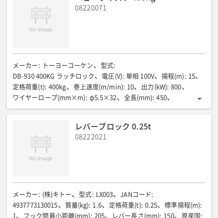
08220071
メーカー
:
トーヨーコーケン
型式
:
DB-930 400KG ラッチロック
電圧(V)
:
単相 100V
揚程(m)
:
15
定格荷重(t)
:
400kg
巻上速度(m/min)
:
10
出力(kW)
:
800
ワイヤーロープ(mm×m)
:
φ5.5×32
全長(mm)
:
450
全幅(mm)
:
294
全高(mm)
:
877
質量(kg)
:
22
レバーブロック 0.25t
08222021
メーカー
:
(株)キトー
型式
:
LX003
JANコード
:
4937773130015
質量(kg)
:
1.6
定格荷重(t)
:
0.25
標準揚程(m)
:
1
フック間最小距離(mm)
:
205
レバー長さ(mm)
:
150
原産国
: