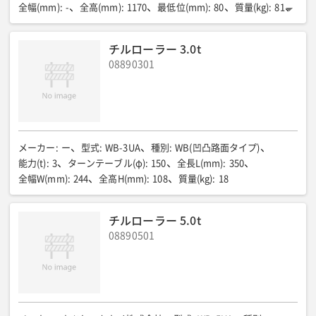
全幅(mm)
:
-
全高(mm)
:
1170
最低位(mm)
:
80
質量(kg)
:
81
定格荷重(kg)
:
ー
チルローラー 3.0t
08890301
メーカー
:
ー
型式
:
WB-3UA
種別
:
WB(凹凸路面タイプ)
能力(t)
:
3
ターンテーブル(φ)
:
150
全長L(mm)
:
350
全幅W(mm)
:
244
全高H(mm)
:
108
質量(kg)
:
18
チルローラー 5.0t
08890501